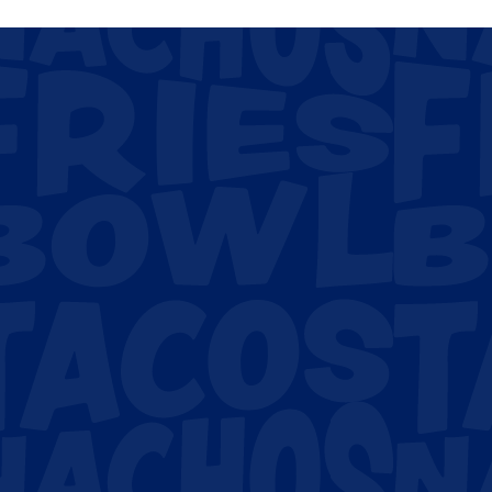
lden zo goed als mogelijk in! 🎉🔥
Maak een selectie:
Ordernummer
*