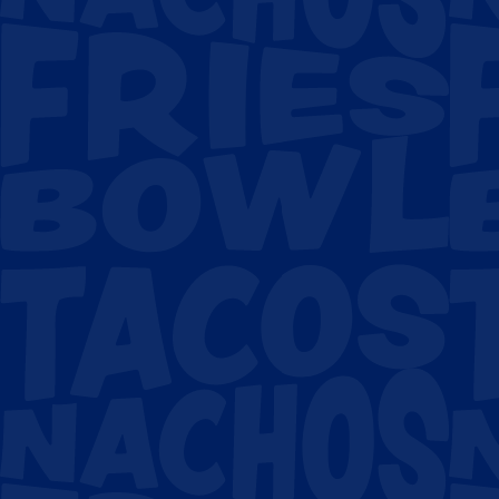
Mobiel nummer
*
Afbeelding
Max file size 10MB.
Upload File
Opmerking
*