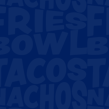
E-mailadres
*