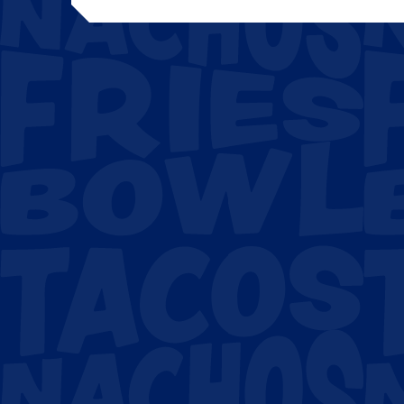
READY, SET? COMENZAR
Begin hieronder, voer hieronder alle ve
Kies het onderwerp
Naam
*