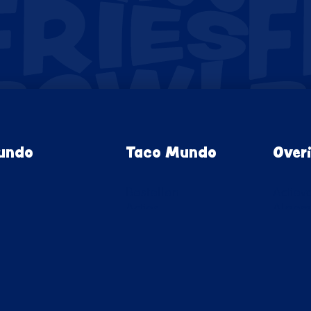
Mundo
Taco Mundo
Over
Bestellen
Actie
Acties
Algem
Franchise
Privac
Werken bij
🇲🇽 
s