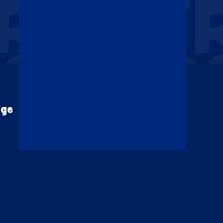
ige
Volg Taco Mundo
voorwaarden
ene voorwaarden
yverklaring
Taal / Language