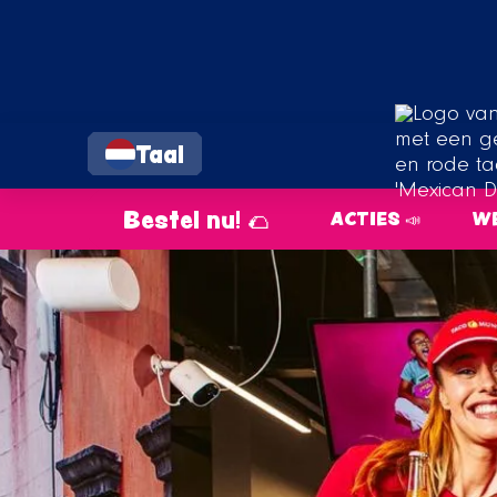
Taal
Bestel nu! 🌮
ACTIES 📣
WE