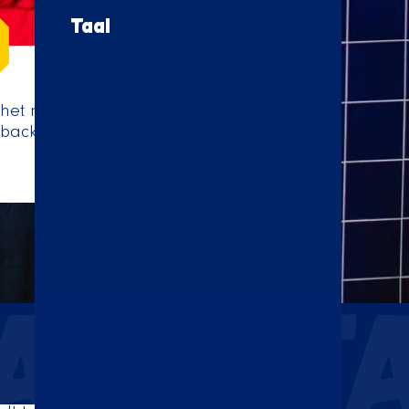
Taal
f het nu gaat om
dback helpt ons