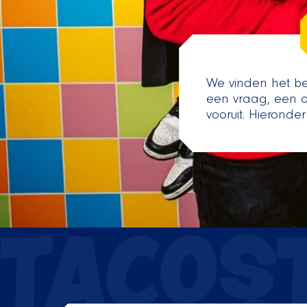
We vinden het bel
een vraag, een o
vooruit. Hieronder