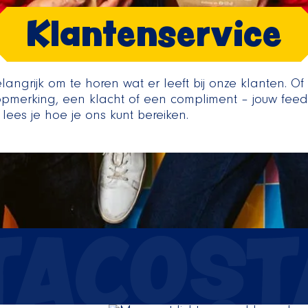
Klantenservice
angrijk om te horen wat er leeft bij onze klanten. O
pmerking, een klacht of een compliment – jouw fee
 lees je hoe je ons kunt bereiken.