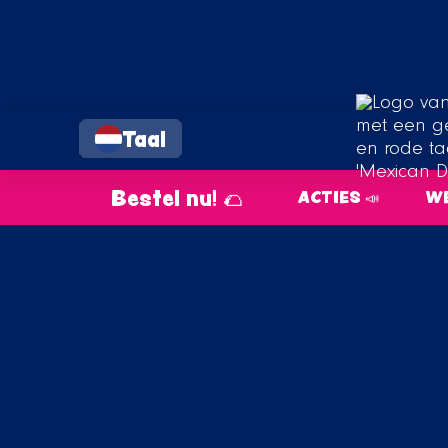
Taal
Bestel nu! 🌮
ACTIES 📣
WE