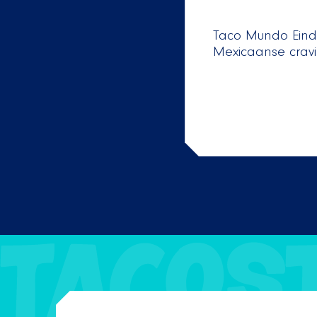
Taco Mundo Eindh
Mexicaanse cravi