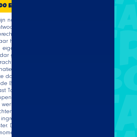
DO EINDHOVEN
Mijn naam is Saba en ik ben samen met
twoordelijk voor de lekkerste
rechten van Taco Mundo in Eindhoven.
jaar horeca-ervaring en altijd de droom
eigen zaak te openen. Taco Mundo is
radar gekomen via ex-collega’s en al
rachter dat het hard aan het groeien
binatie met de Mexicaanse keuken sprak
ke dag is weer een feestje. Het lekkerste
k de Bowl Pulled Beef met Salsa Hot
st Taco Mundo ben ik ook gek op
 openingsuren ben ik het liefst bezig met
en werkzaamheden. Zoals het bezorgen
hten, de wekelijkse bestelling plaatsen
e ingrediënten of het maken van een
ter. Deel uitmaken van het team geeft
 momenten en herinneringen. De stad