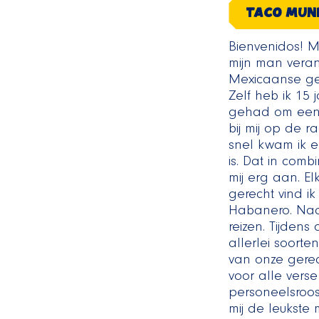
TACO MUN
Bienvenidos! 
mijn man veran
Mexicaanse ge
Zelf heb ik 15 
gehad om een 
bij mij op de 
snel kwam ik e
is. Dat in com
mij erg aan. El
gerecht vind i
Habanero. Naa
reizen. Tijdens
allerlei soort
van onze gerec
voor alle vers
personeelsroos
mij de leukste