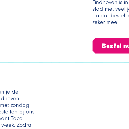
Eindhoven is 
stad met veel j
aantal bestel
zeker mee!
Bestel nu
un je de
indhoven
n met zondag
tellen bij ons
 want Taco
 week. Zodra