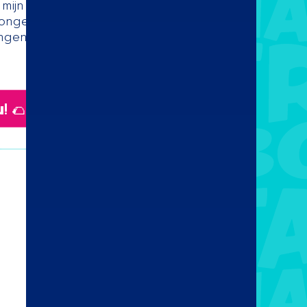
in mijn ogen een compacte en moderne
onge inwoners. Dit helpt voor het
lingen doordeweeks en in het weekend
! 🌮