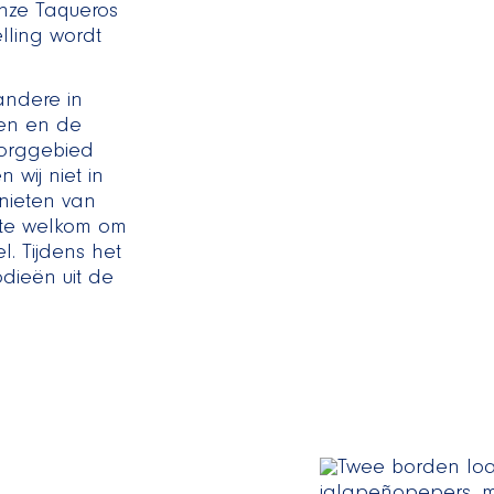
onze Taqueros
lling wordt
ndere in
den en de
ezorggebied
wij niet in
enieten van
rte welkom om
l. Tijdens het
dieën uit de