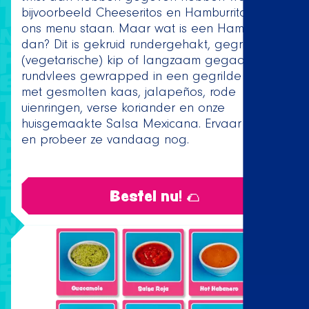
bijvoorbeeld Cheeseritos en Hamburritos op
ons menu staan. Maar wat is een Hamburrito
dan? Dit is gekruid rundergehakt, gegrilde
(vegetarische) kip of langzaam gegaard
rundvlees gewrapped in een gegrilde tortilla
met gesmolten kaas, jalapeños, rode
uienringen, verse koriander en onze
huisgemaakte Salsa Mexicana. Ervaar het zelf
en probeer ze vandaag nog.
Bestel nu! 🌮