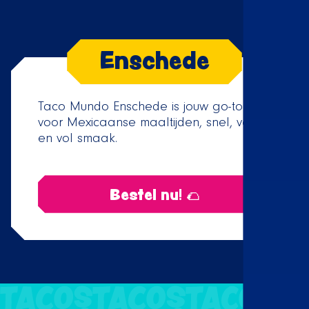
Enschede
Taco Mundo Enschede is jouw go-to
voor Mexicaanse maaltijden, snel, vers
en vol smaak.
Bestel nu! 🌮