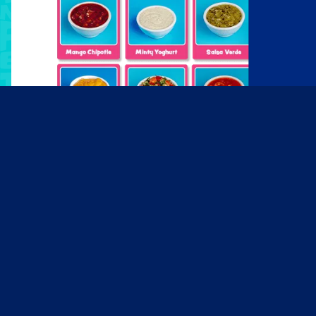
EXTRA'S
Salsa
Zonder Salsa geen FIESTA! Voeg een van
onze huisgemaakte Salsas toe aan je gerecht
en geniet van de heerlijke smaken. Je kunt
kiezen uit:
Guacamole